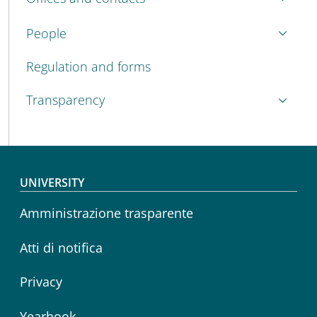
People
Regulation and forms
Transparency
Footer menu
UNIVERSITY
Amministrazione trasparente
Atti di notifica
Privacy
Yearbook