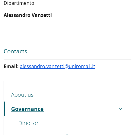
Dipartimento:
Alessandro Vanzetti
Contacts
Email:
alessandro.vanzetti@uniroma1.it
MENU CEV SECOND NAVIGATION
About us
Governance
Active
Director