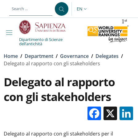
Skip to main content
Skip to footer content
EN
LANGUAGE SWITCHER: CURR
Dipartimento di Scienze
dell’antichità
Breadcrumb
Home
/
Department
/
Governance
/
Delegates
/
Delegato al rapporto con gli stakeholders
Delegato al rapporto
con gli stakeholders
Facebo
X
Delegato al rapporto con gli stakeholders per il