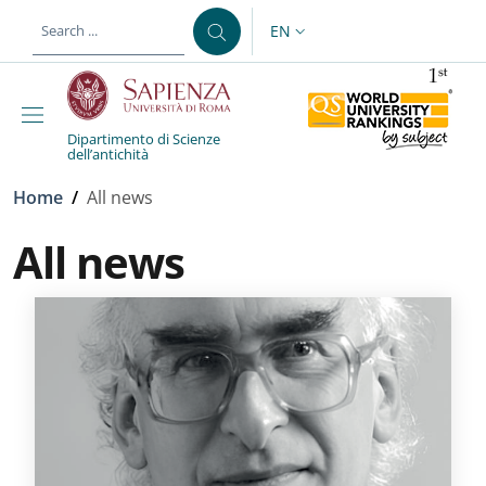
Skip to main content
Skip to footer content
EN
LANGUAGE SWITCHER: CURR
Dipartimento di Scienze
dell’antichità
Breadcrumb
Home
/
All news
All news