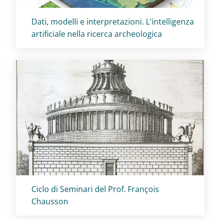
Titolo card
:
Dati, modelli e interpretazioni. L'intelligenza
artificiale nella ricerca archeologica
Titolo card
:
Ciclo di Seminari del Prof. François
Chausson