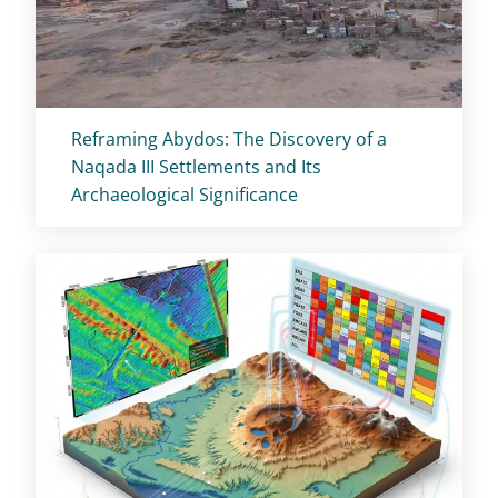
Titolo card
:
Reframing Abydos: The Discovery of a
Naqada III Settlements and Its
Archaeological Significance