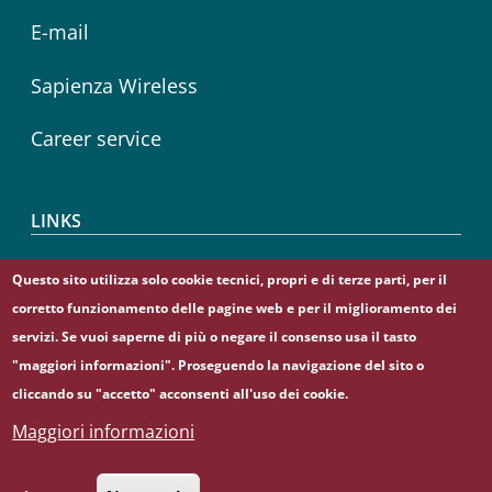
E-mail
Sapienza Wireless
Career service
LINKS
CIAO
Questo sito utilizza solo cookie tecnici, propri e di terze parti, per il
corretto funzionamento delle pagine web e per il miglioramento dei
Sapienza Store
servizi. Se vuoi saperne di più o negare il consenso usa il tasto
"maggiori informazioni". Proseguendo la navigazione del sito o
cliccando su "accetto" acconsenti all'uso dei cookie.
Maggiori informazioni
© Sapienza Università di Roma - Piazzale Aldo Moro 5,
00185 Roma - (+39) 06 49911 - C.F.: 80209930587 - P. Iva:
02133771002