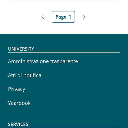
Pagination
Page
1
Previous page
Current page
Next page
Footer menu
UNIVERSITY
Amministrazione trasparente
Atti di notifica
Privacy
Yearbook
SERVICES