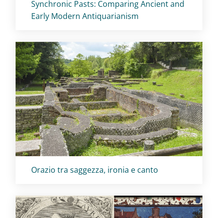
Titolo card
:
Synchronic Pasts: Comparing Ancient and
Early Modern Antiquarianism
Titolo card
:
Orazio tra saggezza, ironia e canto