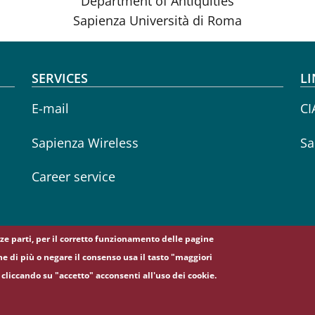
Department of Antiquities
Sapienza Università di Roma
SERVICES
LI
E-mail
CI
Sapienza Wireless
Sa
Career service
erze parti, per il corretto funzionamento delle pagine
ne di più o negare il consenso usa il tasto "maggiori
cliccando su "accetto" acconsenti all'uso dei cookie.
5, 00185 Roma - (+39) 06 49911 - C.F.: 80209930587 - P. Iva: 02133