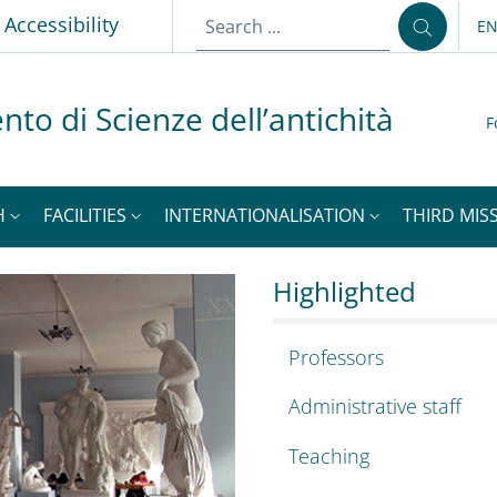
Accessibility
E
LA
nto di Scienze dell’antichità
F
H
FACILITIES
INTERNATIONALISATION
THIRD MISS
enze dell’antichità
epartment of Antiquit
Highlighted
Professors
Administrative staff
Teaching