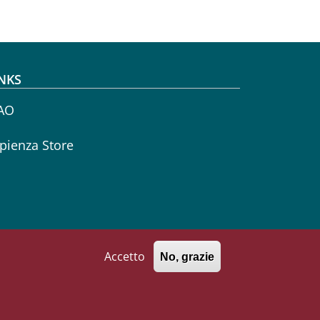
NKS
AO
pienza Store
Accetto
No, grazie
771002