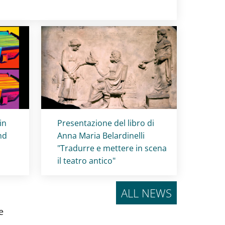
Titolo card
:
in
Presentazione del libro di
nd
Anna Maria Belardinelli
"Tradurre e mettere in scena
il teatro antico"
ALL NEWS
e