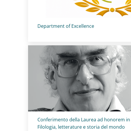
Titolo card
:
Department of Excellence
Titolo card
:
Conferimento della Laurea ad honorem in
Filologia, letterature e storia del mondo