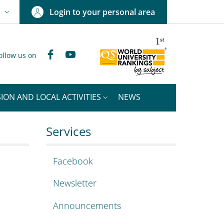
Login to your personal area
N
NGUAGE SWITCHER: CURRENT LANGUAGE
Facebook
YouTube
ollow us on
ION AND LOCAL ACTIVITIES
NEWS
ies
Services
Facebook
Newsletter
Announcements