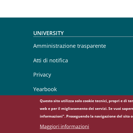
Footer menu
UNIVERSITY
Amministrazione trasparente
Atti di notifica
Privacy
Yearbook
Questo sito utilizza solo cookie tecnici, propri e di t
web e per il miglioramento dei servizi. Se vuoi saper
informazioni". Proseguendo la navigazione del sito o 
© Sapienza Università di Roma - Piazzale Aldo Moro 
Maggiori informazioni