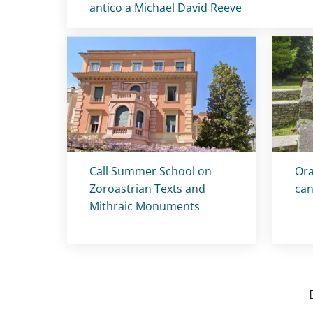
antico a Michael David Reeve
Titolo card
:
Tit
Call Summer School on
Ora
Zoroastrian Texts and
can
Mithraic Monuments