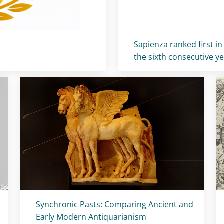
Titolo card
:
Sapienza ranked first in
the sixth consecutive y
Titolo card
:
Synchronic Pasts: Comparing Ancient and
Early Modern Antiquarianism