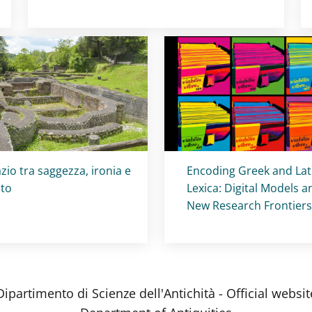
olo card
:
Titolo card
:
zio tra saggezza, ironia e
Encoding Greek and Lat
to
Lexica: Digital Models a
New Research Frontiers
Dipartimento di Scienze dell'Antichità - Official websit