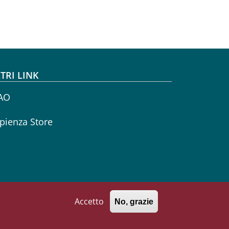
TRI LINK
AO
pienza Store
Accetto
No, grazie
771002