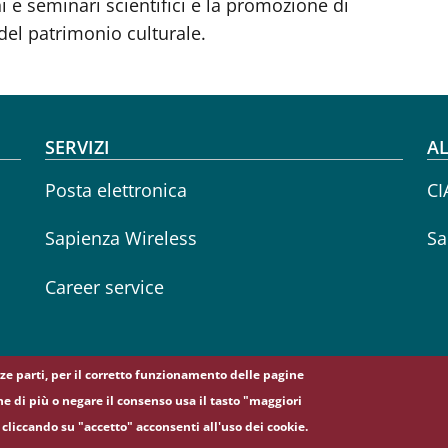
i e seminari scientifici e la promozione di
 del patrimonio culturale.
SERVIZI
AL
Posta elettronica
CI
Sapienza Wireless
Sa
Career service
erze parti, per il corretto funzionamento delle pagine
ne di più o negare il consenso usa il tasto "maggiori
cliccando su "accetto" acconsenti all'uso dei cookie.
5, 00185 Roma - (+39) 06 49911 - C.F.: 80209930587 - P. Iva: 02133