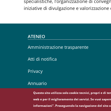
specialistiche, l’organizzazione di convegn
iniziative di divulgazione e valorizzazione
Footer menu
ATENEO
Amministrazione trasparente
Atti di notifica
Privacy
Annuario
Questo sito utilizza solo cookie tecnici, propri e di t
web e per il miglioramento dei servizi. Se vuoi saper
informazioni". Proseguendo la navigazione del sito o 
© Sapienza Università di Roma - Piazzale Aldo Moro 