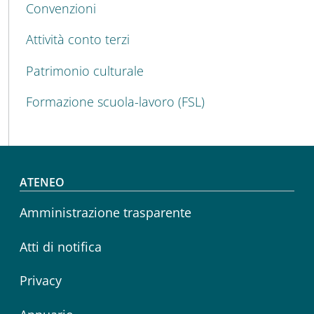
Convenzioni
Attività conto terzi
Patrimonio culturale
Formazione scuola-lavoro (FSL)
Footer menu
ATENEO
Amministrazione trasparente
Atti di notifica
Privacy