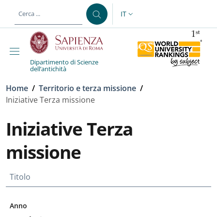
Salta al contenuto principale
Skip to footer content
IT
SELETTORE LINGUA: CURREN
Dipartimento di Scienze
dell’antichità
Briciole di pane
Home
/
Territorio e terza missione
/
Iniziative Terza missione
Iniziative Terza
missione
Titolo
Anno