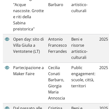
"Acque
Barbaro
artistico-
nascoste. Grotte
culturali
e riti della
Sabina
preistorica"
Open day: sito di
Antonio
Beni e
2025
Villa Giulia a
Francesco
risorse
Ventotene (LT)
Ferrandes
artistico-
culturali
Partecipazione a
Cecilia
Public
2025
Maker Faire
Conati
engagement:
Barbaro,
scuole, città,
Giorgia
territori
Maria
Annoscia
Dal passato alle
Cristina
Beni e
2025