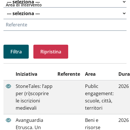
Area di intervento
Referente
Ripristina
Iniziativa
Referente
Area
Dura
StoneTales: l’app
Public
2026
per (ri)scoprire
engagement:
le iscrizioni
scuole, città,
medievali
territori
Avanguardia
Beni e
2026
Etrusca. Un
risorse