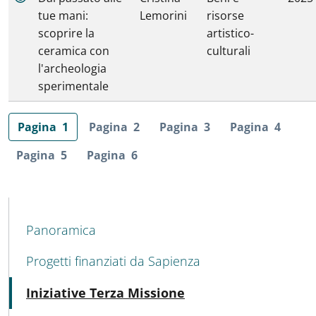
tue mani:
Lemorini
risorse
scoprire la
artistico-
ceramica con
culturali
l'archeologia
sperimentale
Pagina
1
Pagina
2
Pagina
3
Pagina
4
Pagina
5
Pagina
6
MENU CEV SECOND NAVIGATION
Panoramica
Progetti finanziati da Sapienza
Attivo
Iniziative Terza Missione