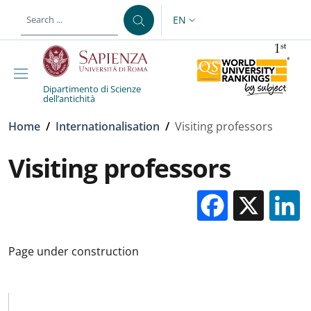
Skip to main content
Skip to footer content
EN
LANGUAGE SWITCHER: CURR
Dipartimento di Scienze
dell’antichità
Breadcrumb
Home
/
Internationalisation
/
Visiting professors
Visiting professors
Facebo
X
Page under construction