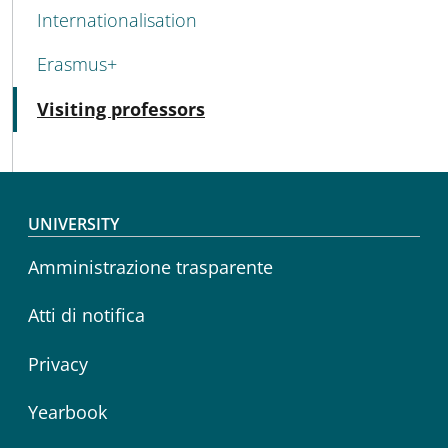
MENU CEV SECOND NAVIGATION
Internationalisation
Erasmus+
Active
Visiting professors
Footer menu
UNIVERSITY
Amministrazione trasparente
Atti di notifica
Privacy
Yearbook