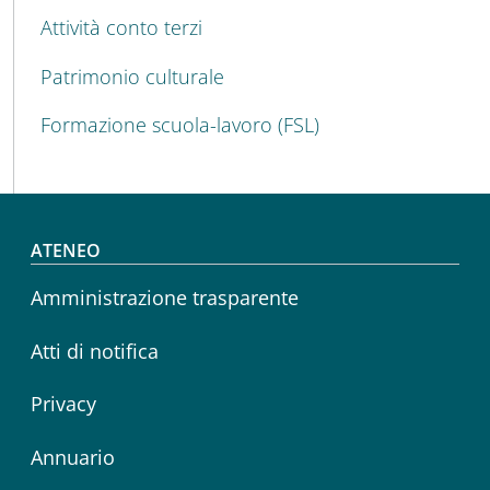
Attività conto terzi
Patrimonio culturale
Formazione scuola-lavoro (FSL)
Footer menu
ATENEO
Amministrazione trasparente
Atti di notifica
Privacy
Annuario