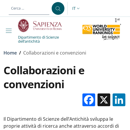
Salta al contenuto principale
Skip to footer content
IT
SELETTORE LINGUA: CURREN
Dipartimento di Scienze
dell’antichità
Briciole di pane
Home
/
Collaborazioni e convenzioni
Collaborazioni e
convenzioni
Facebo
X
Il Dipartimento di Scienze dell’Antichità sviluppa le
proprie attività di ricerca anche attraverso accordi di