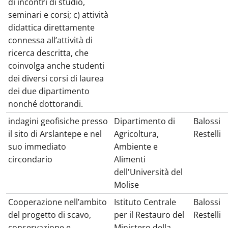
di incontri di studio,
seminari e corsi; c) attività
didattica direttamente
connessa all’attività di
ricerca descritta, che
coinvolga anche studenti
dei diversi corsi di laurea
dei due dipartimento
nonché dottorandi.
indagini geofisiche presso
Dipartimento di
Balossi
il sito di Arslantepe e nel
Agricoltura,
Restelli
suo immediato
Ambiente e
circondario
Alimenti
dell'Università del
Molise
Cooperazione nell’ambito
Istituto Centrale
Balossi
del progetto di scavo,
per il Restauro del
Restelli
conservazione e
Ministero della