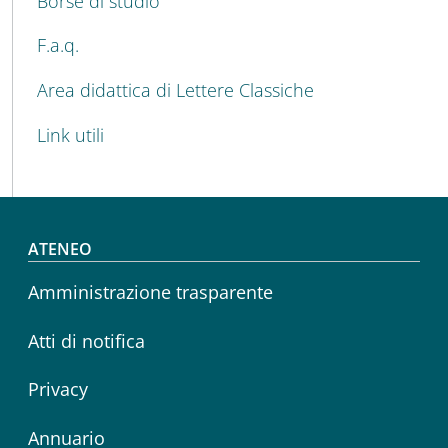
Borse di studio
F.a.q.
Area didattica di Lettere Classiche
Link utili
Footer menu
ATENEO
Amministrazione trasparente
Atti di notifica
Privacy
Annuario