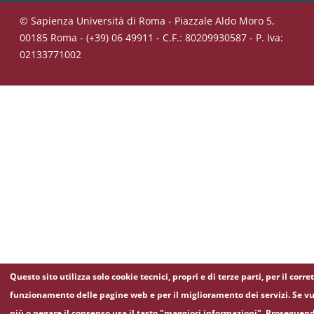
© Sapienza Università di Roma - Piazzale Aldo Moro 5,
00185 Roma - (+39) 06 49911 - C.F.: 80209930587 - P. Iva:
02133771002
Questo sito utilizza solo cookie tecnici, propri e di terze parti, per il corre
funzionamento delle pagine web e per il miglioramento dei servizi. Se vu
più o negare il consenso usa il tasto "maggiori informazioni". Proseguen