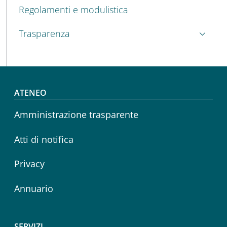
Regolamenti e modulistica
Trasparenza
Footer menu
ATENEO
Amministrazione trasparente
Atti di notifica
Privacy
Annuario
SERVIZI