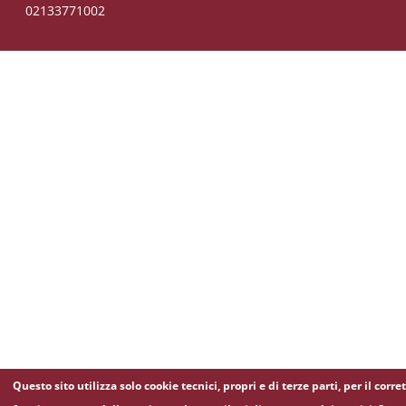
02133771002
Questo sito utilizza solo cookie tecnici, propri e di terze parti, per il corre