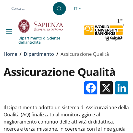
Salta al contenuto principale
Skip to footer content
IT
SELETTORE LINGUA: CURREN
Dipartimento di Scienze
dell’antichità
Briciole di pane
Home
/
Dipartimento
/
Assicurazione Qualità
Assicurazione Qualità
Facebo
X
Il Dipartimento adotta un sistema di Assicurazione della
Qualità (AQ) finalizzato al monitoraggio e al
miglioramento continuo delle attività di didattica,
ricerca e terza missione, in coerenza con le linee guida