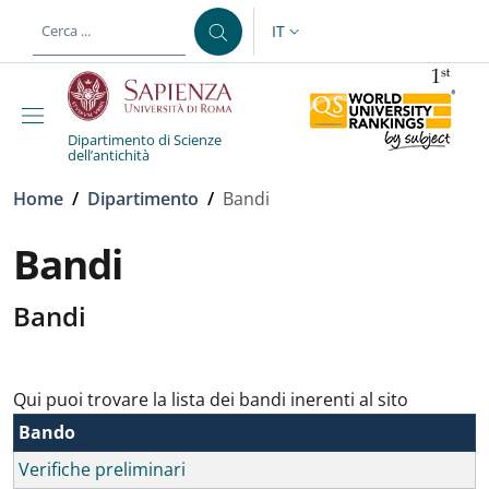
Salta al contenuto principale
Skip to footer content
IT
SELETTORE LINGUA: CURREN
Dipartimento di Scienze
dell’antichità
Briciole di pane
Home
/
Dipartimento
/
Bandi
Bandi
Bandi
Qui puoi trovare la lista dei bandi inerenti al sito
Bando
Verifiche preliminari