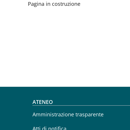
Pagina in costruzione
Footer menu
ATENEO
Amministrazione trasparente
Atti di notifica