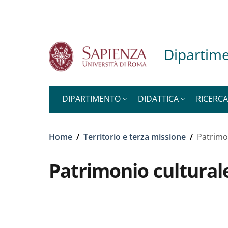
Slim top
Salta al contenuto principale
Skip to footer content
Dipartime
DIPARTIMENTO
DIDATTICA
RICERCA
Briciole di pane
Home
/
Territorio e terza missione
/
Patrimo
Patrimonio cultural