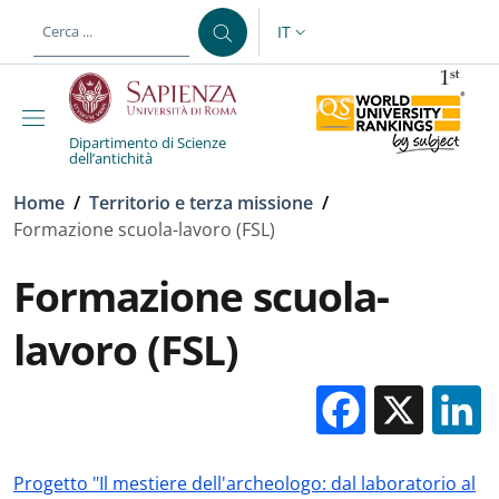
Salta al contenuto principale
Skip to footer content
IT
SELETTORE LINGUA: CURREN
Dipartimento di Scienze
dell’antichità
Briciole di pane
Home
/
Territorio e terza missione
/
Formazione scuola-lavoro (FSL)
Formazione scuola-
lavoro (FSL)
Facebo
X
Progetto "Il mestiere dell'archeologo: dal laboratorio al