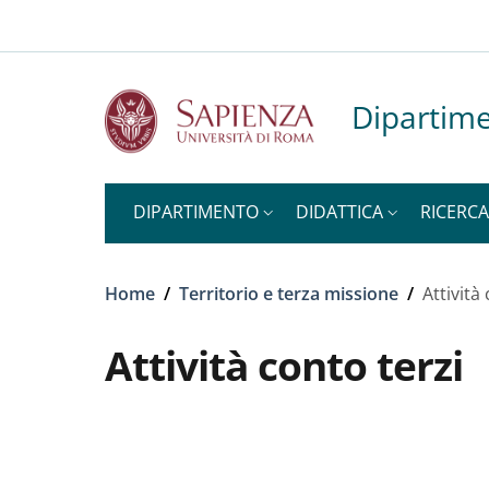
Slim top
Salta al contenuto principale
Skip to footer content
Dipartime
DIPARTIMENTO
DIDATTICA
RICERCA
Briciole di pane
Home
/
Territorio e terza missione
/
Attività
Attività conto terzi