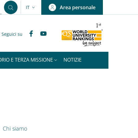
Area personale
IT
SELETTORE LINGUA: CURRENT LANGUAGE
Facebook
YouTube
Seguici su
ORIO E TERZA MISSIONE
NOTIZIE
nkedIn
ENU CEV SECOND NAVIGATION
Chi siamo