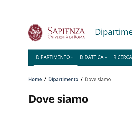
Slim top
Salta al contenuto principale
Skip to footer content
Dipartime
DIPARTIMENTO
DIDATTICA
RICERCA
Briciole di pane
Home
/
Dipartimento
/
Dove siamo
Dove siamo