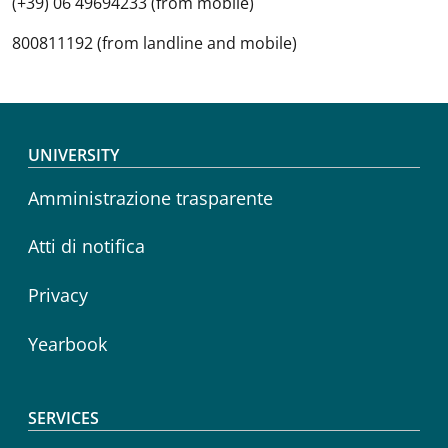
(+39) 06 49694233 (from mobile)
800811192 (from landline and mobile)
Footer menu
UNIVERSITY
Amministrazione trasparente
Atti di notifica
Privacy
Yearbook
SERVICES