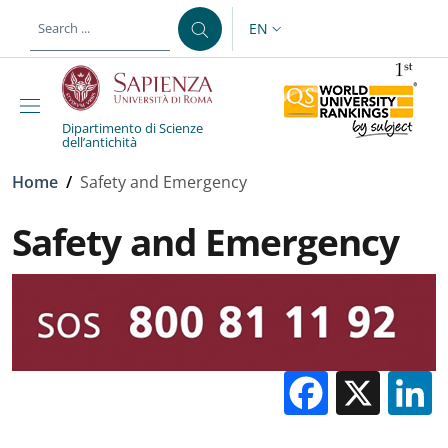
Skip to main content
Skip to footer content
EN
LANGUAGE SWITCHER: CURR
Dipartimento di Scienze
dell’antichità
Breadcrumb
Home
/
Safety and Emergency
Safety and Emergency
Facebo
X