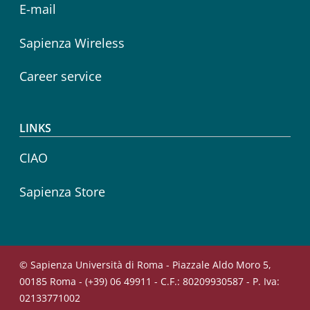
E-mail
Sapienza Wireless
Career service
LINKS
CIAO
Sapienza Store
© Sapienza Università di Roma - Piazzale Aldo Moro 5,
00185 Roma - (+39) 06 49911 - C.F.: 80209930587 - P. Iva:
02133771002