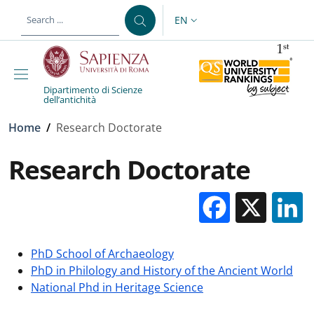
Skip to main content
Skip to footer content
EN
LANGUAGE SWITCHER: CURR
Dipartimento di Scienze
dell’antichità
Breadcrumb
Home
/
Research Doctorate
Research Doctorate
Facebo
X
PhD School of Archaeology
PhD in Philology and History of the Ancient World
National Phd in Heritage Science