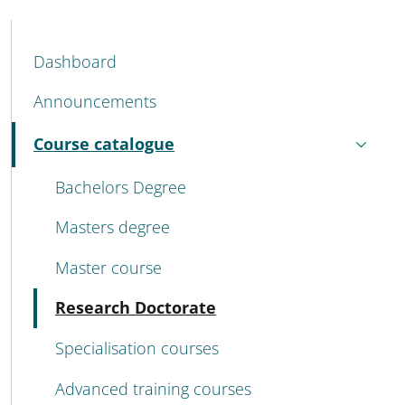
MENU CEV SECOND NAVIGATION
Dashboard
Announcements
Course catalogue
Active
Bachelors Degree
Masters degree
Master course
Active
Research Doctorate
Specialisation courses
Advanced training courses