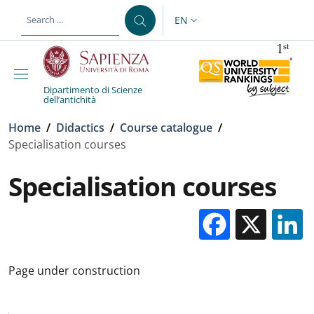
Skip to main content
Skip to footer content
EN
LANGUAGE SWITCHER: CURR
Dipartimento di Scienze
dell’antichità
Breadcrumb
Home
/
Didactics
/
Course catalogue
/
Specialisation courses
Specialisation courses
Facebo
X
Page under construction