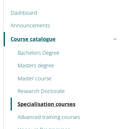
MENU CEV SECOND NAVIGATION
Dashboard
Announcements
Course catalogue
Active
Bachelors Degree
Masters degree
Master course
Research Doctorate
Active
Specialisation courses
Advanced training courses