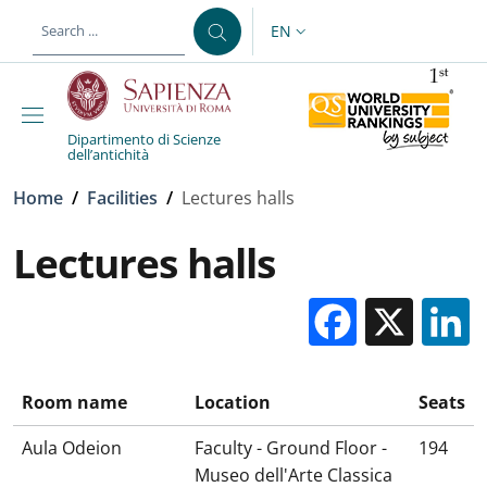
Skip to main content
Skip to footer content
EN
LANGUAGE SWITCHER: CURR
Dipartimento di Scienze
dell’antichità
Breadcrumb
Home
/
Facilities
/
Lectures halls
Lectures halls
Facebo
X
Room name
Location
Seats
Aula Odeion
Faculty - Ground Floor -
194
Museo dell'Arte Classica