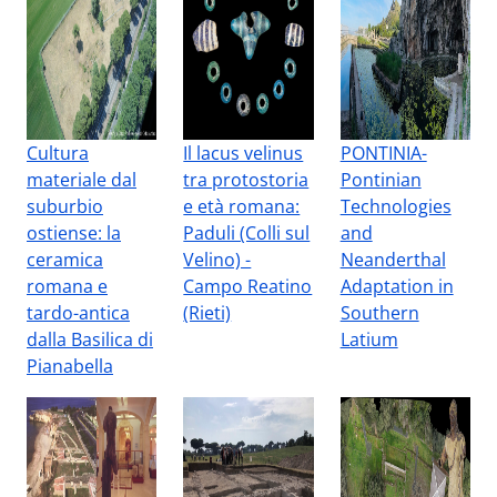
Cultura
Il lacus velinus
PONTINIA-
materiale dal
tra protostoria
Pontinian
suburbio
e età romana:
Technologies
ostiense: la
Paduli (Colli sul
and
ceramica
Velino) -
Neanderthal
romana e
Campo Reatino
Adaptation in
tardo-antica
(Rieti)
Southern
dalla Basilica di
Latium
Pianabella