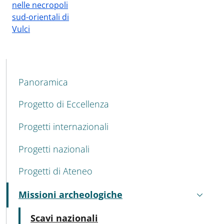
nelle necropoli
sud-orientali di
Vulci
MENU CEV SECOND NAVIGATION
Panoramica
Progetto di Eccellenza
Progetti internazionali
Progetti nazionali
Progetti di Ateneo
Missioni archeologiche
Attivo
Attivo
Scavi nazionali