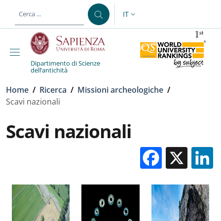
Salta al contenuto principale
Skip to footer content
IT
SELETTORE LINGUA: CURREN
Dipartimento di Scienze
dell’antichità
Briciole di pane
Home
/
Ricerca
/
Missioni archeologiche
/
Scavi nazionali
Scavi nazionali
Facebo
X