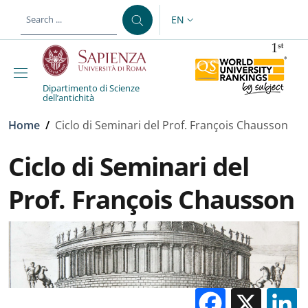
Skip to main content
Skip to footer content
EN
LANGUAGE SWITCHER: CURR
Dipartimento di Scienze
dell’antichità
Breadcrumb
Home
/
Ciclo di Seminari del Prof. François Chausson
Ciclo di Seminari del
Prof. François Chausson
Facebo
X